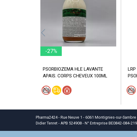
-27%
PSORBIOZEMA HLE LAVANTE
LRP
APAIS. CORPS CHEVEUX 100ML
PSO
Pharma2424 - Rue Neuve 1 - 6061 Montignies-sur-Sambre - T
Didier Tenret - APB 524908 - N° Entreprise BE0842-084-219