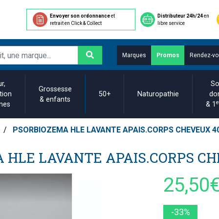
Envoyer son ordonnance
et
Distributeur 24h/24
en
retrait en Click & Collect
libre service
Marques
Promos
Rendez-vo
r,
So
Grossesse
tion
50+
Naturopathie
do
& enfants
e
ines
& 1
PSORBIOZEMA HLE LAVANTE APAIS.CORPS CHEVEUX 4
 HLE LAVANTE APAIS.CORPS C
25,50
-33%