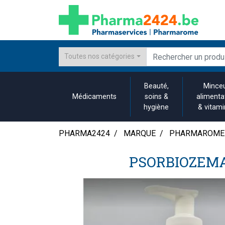
Toutes nos catégories
Beauté,
Minceu
Médicaments
soins &
alimenta
hygiène
& vitam
PHARMA2424
MARQUE
PHARMAROME
PSORBIOZEMA