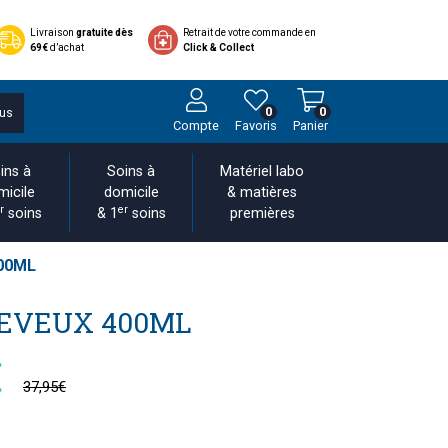
Livraison
gratuite dès
Retrait de votre commande en
69€
d’achat
Click & Collect
0
0
us
Compte
Favoris
Panier
ins à
Soins à
Matériel labo
micile
domicile
& matières
r
er
soins
& 1
soins
premières
00ML
HEVEUX 400ML
€
37,95€