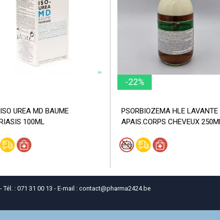
-22%
 ISO UREA MD BAUME
PSORBIOZEMA HLE LAVANTE
RIASIS 100ML
APAIS.CORPS CHEVEUX 250M
él. : 071 31 00 13 - E-mail :
contact
@
pharma2424.be