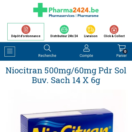
Dépôt d’ordonnance
Distributeur 24h/24
Livraison
Click & Collect
0
Recherche
Compte
Panier
Afficher la navigation
Niocitran 500mg/60mg Pdr Sol
Buv. Sach 14 X 6g