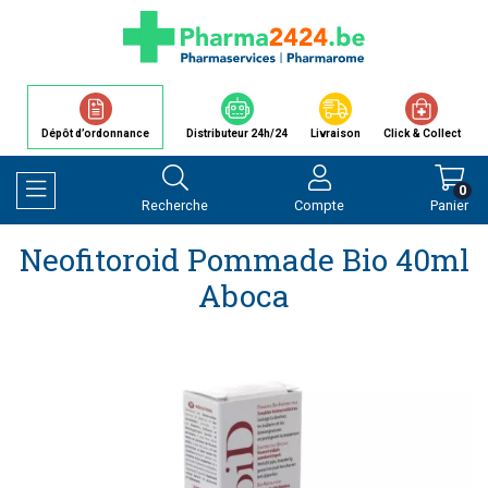
Dépôt d’ordonnance
Distributeur 24h/24
Livraison
Click & Collect
0
Recherche
Compte
Panier
Afficher la navigation
Neofitoroid Pommade Bio 40ml
Aboca