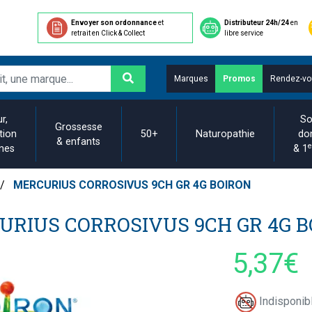
Envoyer son ordonnance
et
Distributeur 24h/24
en
retrait en Click & Collect
libre service
Marques
Promos
Rendez-vo
r,
So
Grossesse
tion
50+
Naturopathie
do
& enfants
e
ines
& 1
MERCURIUS CORROSIVUS 9CH GR 4G BOIRON
URIUS CORROSIVUS 9CH GR 4G B
5,37€
Indisponibl