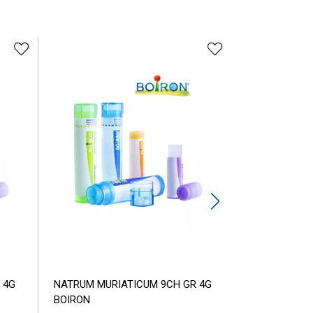
 4G
NATRUM MURIATICUM 9CH GR 4G
DOPAMINE 15
BOIRON