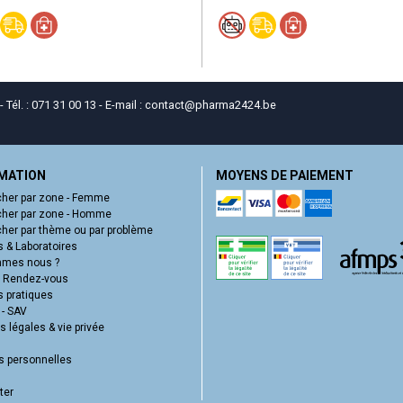
él. : 071 31 00 13 - E-mail :
contact
@
pharma2424.be
MATION
MOYENS DE PAIEMENT
her par zone - Femme
her par zone - Homme
her par thème ou par problème
 & Laboratoires
mmes nous ?
e Rendez-vous
s pratiques
 - SAV
 légales & vie privée
 personnelles
ter