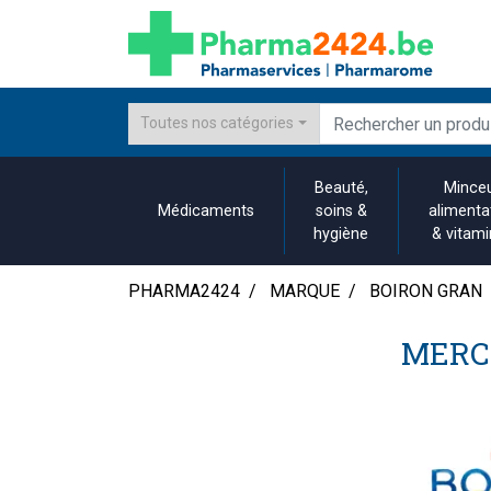
Toutes nos catégories
Beauté,
Minceu
Médicaments
soins &
alimenta
hygiène
& vitam
PHARMA2424
MARQUE
BOIRON GRAN
MERC