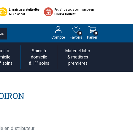
Livraison
gratuite dès
Retrait de votre commande en
69€
d’achat
Click & Collect
0
0
us
Compte
Favoris
Panier
ins à
Soins à
Matériel labo
micile
domicile
& matières
r
er
soins
& 1
soins
premières
OIRON
e en distributeur