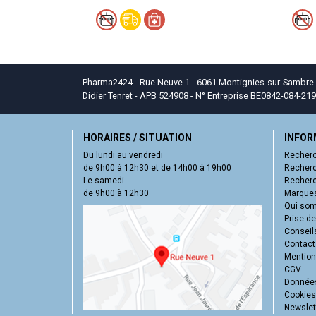
Pharma2424 - Rue Neuve 1 - 6061 Montignies-sur-Sambre - T
Didier Tenret - APB 524908 - N° Entreprise BE0842-084-219
HORAIRES / SITUATION
INFOR
Du lundi au vendredi
Recherc
de 9h00 à 12h30 et de 14h00 à 19h00
Recherc
Le samedi
Recherc
de 9h00 à 12h30
Marques
Qui so
Prise d
Conseil
Contact
Mentions
CGV
Données
Cookies
Newslet