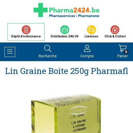
Dépôt d’ordonnance
Distributeur 24h/24
Livraison
Click & Collect
0
Recherche
Compte
Panier
Afficher la navigation
Lin Graine Boite 250g Pharmafl