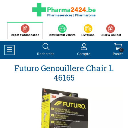
Dépôt d’ordonnance
Distributeur 24h/24
Livraison
Click & Collect
0
Recherche
Compte
Panier
Afficher la navigation
Futuro Genouillere Chair L
46165