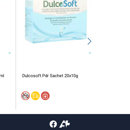
ml
Dulcosoft Pdr Sachet 20x10g
Frontline Prot
Chien 5-10kg 