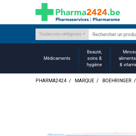
Toutes nos catégories
Beauté,
Minceu
Médicaments
soins &
alimenta
hygiène
& vitam
PHARMA2424
MARQUE
BOEHRINGER