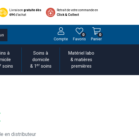
Livraison
gratuite dès
Retrait de votre commande en
69€
d’achat
Click & Collect
0
0
us
Compte
Favoris
Panier
ins à
Soins à
Matériel labo
micile
domicile
& matières
r
er
soins
& 1
soins
premières
€
e en distributeur