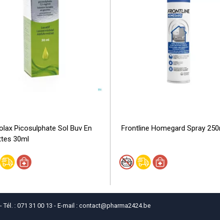
olax Picosulphate Sol Buv En
Frontline Homegard Spray 250
tes 30ml
él. : 071 31 00 13 - E-mail :
contact
@
pharma2424.be