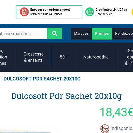
Envoyer son ordonnance
et
Distributeur 24h/24
en
retrait en Click & Collect
libre service
Marques
Promos
Rendez-vo
r,
So
Grossesse
tion
50+
Naturopathie
do
& enfants
e
ines
& 1
DULCOSOFT PDR SACHET 20X10G
Dulcosoft Pdr Sachet 20x10g
18,43
Indisponibl