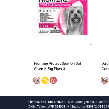
Frontline Protect Spot On Sol
Dulc
Chien 2-5kg Pipet 3
Gout
Pharma2424 - Rue Neuve 1 - 6061 Montignies-sur-Sambre - T
Didier Tenret - APB 524908 - N° Entreprise BE0842-084-219