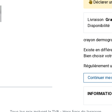
Déclarer u
Livraison
Gra
Disponibilité
crayon dermograp
Existe en différ
Bien choisir votr
Régulièrement ut
Continuer me
INFORMATI
Tous les prix incluent la TVA - Hors frais de livraison.