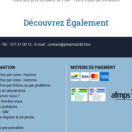
Découvrez Également
él. : 071 31 00 13 - E-mail :
contact
@
pharma2424.be
MATION
MOYENS DE PAIEMENT
her par zone - Femme
her par zone - Homme
her par thème ou par problème
 & Laboratoires
mmes nous ?
e Rendez-vous
s pratiques
 - SAV
 légales & vie privée
 personnelles