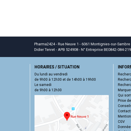
Pharma2424 - Rue Neuve 1 - 6061 Montignies-sur-Sambre - T
Didier Tenret - APB 524908 - N° Entreprise BE0842-084-219
HORAIRES / SITUATION
INFOR
Du lundi au vendredi
Recherc
de 9h00 à 12h30 et de 14h00 à 19h00
Recherc
Le samedi
Recherc
de 9h00 à 12h30
Marques
Qui so
Prise d
Conseil
Contact
Mentions
CGV
Données