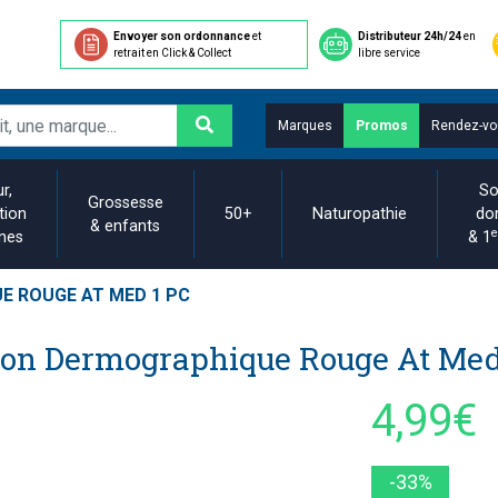
Envoyer son ordonnance
et
Distributeur 24h/24
en
retrait en Click & Collect
libre service
Marques
Promos
Rendez-vo
r,
So
Grossesse
tion
50+
Naturopathie
do
& enfants
e
ines
& 1
 ROUGE AT MED 1 PC
on Dermographique Rouge At Med
4,99€
-33%