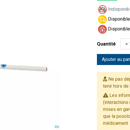
Indisponibl
Disponible 
Disponible
Quantité
Ajouter au pan
Ne pas dép
tenir hors de
Les inform
(interactions
mises en gard
que la posolo
médicament.