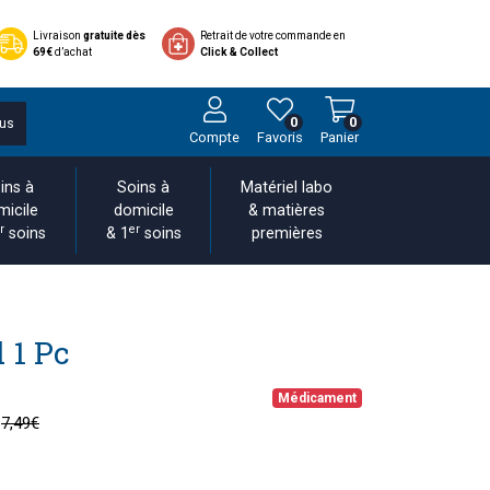
Livraison
gratuite dès
Retrait de votre commande en
69€
d’achat
Click & Collect
0
0
us
Compte
Favoris
Panier
ins à
Soins à
Matériel labo
micile
domicile
& matières
r
er
soins
& 1
soins
premières
 1 Pc
Médicament
7,49€