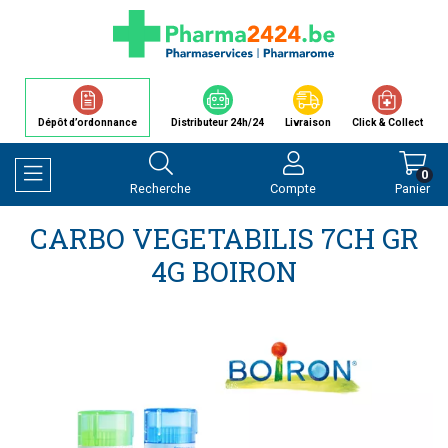
Dépôt d’ordonnance
Distributeur 24h/24
Livraison
Click & Collect
0
Recherche
Compte
Panier
Afficher la navigation
CARBO VEGETABILIS 7CH GR
4G BOIRON