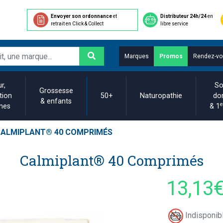
Envoyer son ordonnance
et
Distributeur 24h/24
en
retrait en Click & Collect
libre service
Marques
Promos
Rendez-vo
r,
So
Grossesse
tion
50+
Naturopathie
do
& enfants
e
ines
& 1
ALMIPLANT® 40 COMPRIMÉS
Calmiplant® 40 Comprimés
13,13
Indisponibl