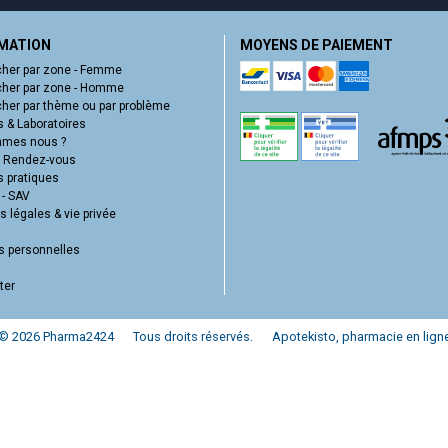
MATION
MOYENS DE PAIEMENT
her par zone - Femme
her par zone - Homme
her par thème ou par problème
 & Laboratoires
mmes nous ?
e Rendez-vous
s pratiques
 - SAV
 légales & vie privée
 personnelles
ter
© 2026 Pharma2424
Tous droits réservés.
Apotekisto
, pharmacie en lign