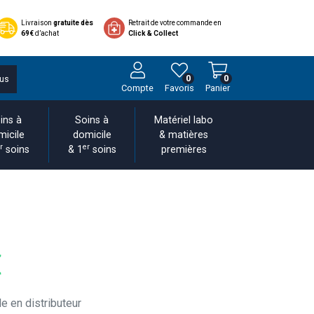
Livraison
gratuite dès
Retrait de votre commande en
69€
d’achat
Click & Collect
0
0
us
Compte
Favoris
Panier
ins à
Soins à
Matériel labo
micile
domicile
& matières
r
er
soins
& 1
soins
premières
€
e en distributeur