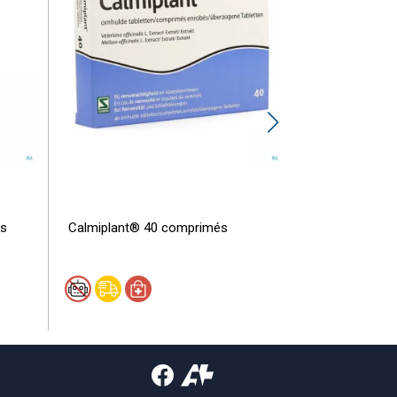
es
Calmiplant® 40 comprimés
Mama natura d
orales