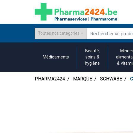
Toutes nos catégories
Beauté,
Minceu
Médicaments
soins &
alimenta
hygiène
& vitam
PHARMA2424
MARQUE
SCHWABE
C