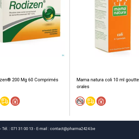
izen® 200 Mg 60 Comprimés
Mama natura coli 10 ml goutt
orales
él. : 071 31 00 13 - E-mail :
contact
@
pharma2424.be