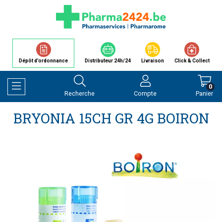
Dépôt d’ordonnance
Distributeur 24h/24
Livraison
Click & Collect
0
Recherche
Compte
Panier
Afficher la navigation
BRYONIA 15CH GR 4G BOIRON