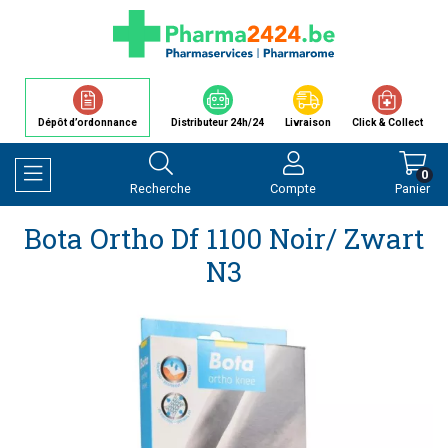
Dépôt d’ordonnance
Distributeur 24h/24
Livraison
Click & Collect
0
Recherche
Compte
Panier
Afficher la navigation
Bota Ortho Df 1100 Noir/ Zwart
N3