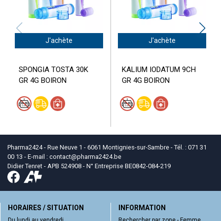
J'achète
J'achète
SPONGIA TOSTA 30K
KALIUM IODATUM 9CH
GR 4G BOIRON
GR 4G BOIRON
Pharma2424 - Rue Neuve 1 - 6061 Montignies-sur-Sambre - Tél. : 071 31
00 13 - E-mail :
contact
@
pharma2424.be
Didier Tenret - APB 524908 - N° Entreprise BE0842-084-219
HORAIRES / SITUATION
INFORMATION
Du lundi au vendredi
Rechercher par zone - Femme