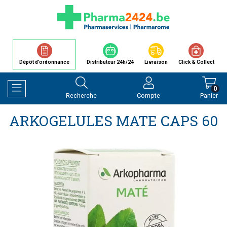
Dépôt d’ordonnance
Distributeur 24h/24
Livraison
Click & Collect
0
Recherche
Compte
Panier
Afficher la navigation
ARKOGELULES MATE CAPS 60