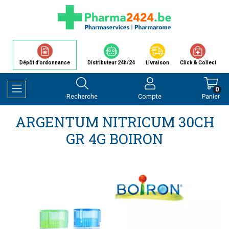
Dépôt d’ordonnance
Distributeur 24h/24
Livraison
Click & Collect
0
Recherche
Compte
Panier
Afficher la navigation
ARGENTUM NITRICUM 30CH
GR 4G BOIRON