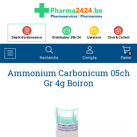
Dépôt d’ordonnance
Distributeur 24h/24
Livraison
Click & Collect
0
Recherche
Compte
Panier
Afficher la navigation
Ammonium Carbonicum 05ch
Gr 4g Boiron