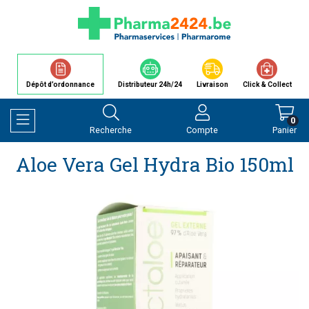
Dépôt d’ordonnance
Distributeur 24h/24
Livraison
Click & Collect
0
Recherche
Compte
Panier
Afficher la navigation
Aloe Vera Gel Hydra Bio 150ml