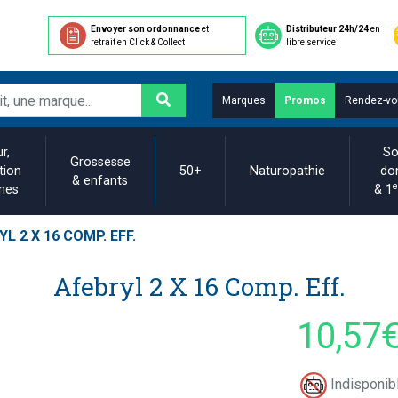
Envoyer son ordonnance
et
Distributeur 24h/24
en
retrait en Click & Collect
libre service
Marques
Promos
Rendez-vo
r,
So
Grossesse
tion
50+
Naturopathie
do
& enfants
e
ines
& 1
L 2 X 16 COMP. EFF.
Afebryl 2 X 16 Comp. Eff.
10,57
Indisponibl