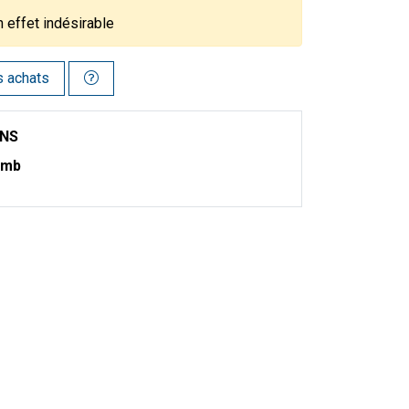
n effet indésirable
s achats
ONS
Smb