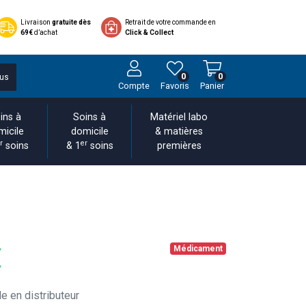
Livraison
gratuite dès
Retrait de votre commande en
69€
d’achat
Click & Collect
0
0
us
Compte
Favoris
Panier
ins à
Soins à
Matériel labo
micile
domicile
& matières
r
er
soins
& 1
soins
premières
€
Médicament
e en distributeur