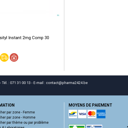
sityl Instant 2mg Comp 30
él. : 071 31 00 13 - E-mail :
contact
@
pharma2424.be
MATION
MOYENS DE PAIEMENT
her par zone - Femme
her par zone - Homme
her par thème ou par problème
 & Laboratoires