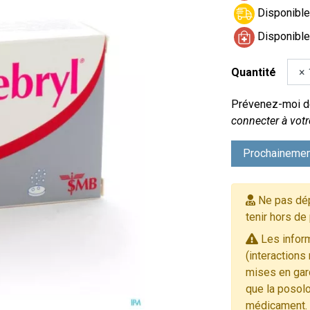
Disponible 
Disponible
Quantité
Prévenez-moi dè
connecter à votr
Prochainemen
Ne pas dép
tenir hors de
Les inform
(interactions
mises en gard
que la posolo
médicament.