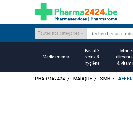
Toutes nos catégories
Beauté,
Minceu
Médicaments
soins &
alimenta
hygiène
& vitam
PHARMA2424
MARQUE
SMB
AFEBRY