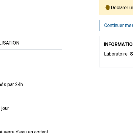
Déclarer u
Continuer me
LISATION
INFORMATI
Laboratoire
més par 24h
 jour
-verre d'eau en agitant