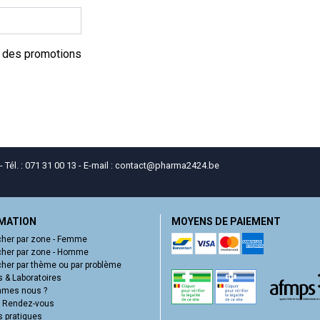
t des promotions
él. : 071 31 00 13 - E-mail :
contact
@
pharma2424.be
MATION
MOYENS DE PAIEMENT
her par zone - Femme
her par zone - Homme
her par thème ou par problème
 & Laboratoires
mmes nous ?
e Rendez-vous
s pratiques